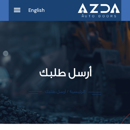
English
أرﺳﻞ ﻃﻠﺒﻚ
اﻟﺮﺋﻴﺴﻴﺔ
/
أرﺳﻞ ﻃﻠﺒﻚ